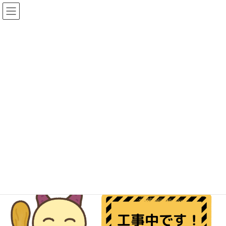
コ
ナ
ン
ビ
テ
ゲ
ン
ー
ツ
シ
おに農園ブログ
へ
ョ
ス
ン
キ
に
HOME
おに農園ブログ
その他
おに農園HP工事中です！
ッ
移
プ
動
2024年2月4日
その他
おに農園HP工事中です！